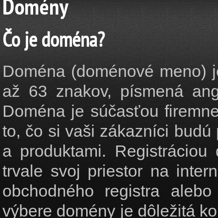
Domény
Čo je doména?
Doména (doménové meno) je
až 63 znakov, písmená angl
Doména je súčasťou firemnej 
to, čo si vaši zákazníci bud
a produktami. Registrácio
trvale svoj priestor na inte
obchodného registra alebo 
výbere domény je dôležitá ko