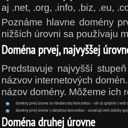
aj .net, .org, .info, .biz, .eu, .
Poznáme hlavne domény prve
nižších úrovni sa používaju 
Doména prvej, najvyššej úrovn
Predstavuje najvyšší stupe
názvov internetových domén. 
názov domény. Môžeme ich roz
domény prvej úrovne so všeobecnou koncovkou – nie sú spojené s web stránkam
domény prvej úrovne s národnou koncovkou – označujú web stránky spojené s
Doména druhej úrovne