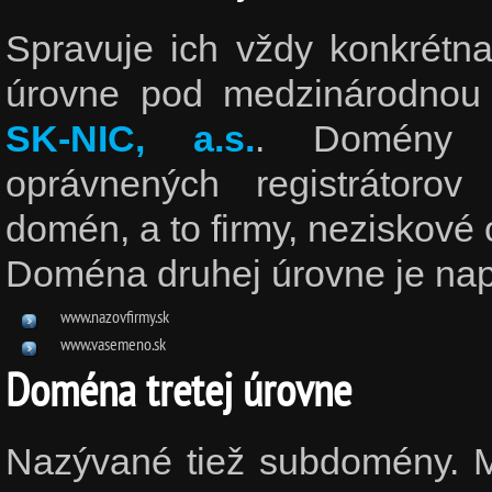
Spravuje ich vždy konkrétna
úrovne pod medzinárodnou
SK-NIC, a.s.
. Domény d
oprávnených registrátorov
domén, a to firmy, neziskové 
Doména druhej úrovne je nap
www.nazovfirmy.sk
www.vasemeno.sk
Doména tretej úrovne
Nazývané tiež subdomény. Ma