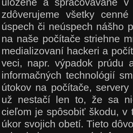
uložené a spracovávané v
zdôverujeme všetky cenné 
úspech či neúspech nášho p
na naše počítače striehne m
medializovaní hackeri a počí
veci, napr. výpadok prúdu a
informačných technológií sm
útokov na počítače, servery
už nestačí len to, že sa n
cieľom je spôsobiť škodu, v
úkor svojich obetí. Tieto dôv