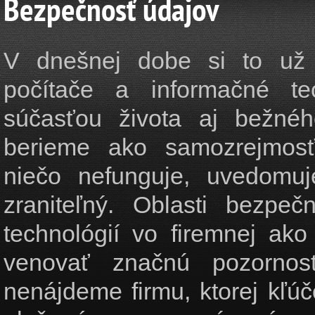
Bezpečnosť údajov
V dnešnej dobe si to už
počítače a informačné te
súčasťou života aj bežné
berieme ako samozrejmos
niečo nefunguje, uvedomu
zraniteľný. Oblasti bezpeč
technológií vo firemnej ako
venovať značnú pozornos
nenájdeme firmu, ktorej kľúč